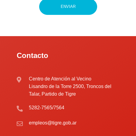
ENVIAR
Contacto
Centro de Atención al Vecino
Lisandro de la Torre 2500, Troncos del
Talar, Partido de Tigre
5282-7565/7564
empleos@tigre.gob.ar